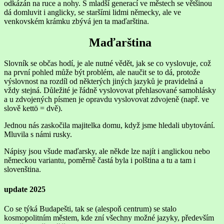
odkázán na ruce a nohy. S mladší generací ve městech se většinou
dá domluvit i anglicky, se staršími lidmi německy, ale ve
venkovském krámku zbývá jen ta maďarština.
Maďarština
Slovník se občas hodí, je ale nutné vědět, jak se co vyslovuje, což
na první pohled může být problém, ale naučit se to dá, protože
výslovnost na rozdíl od některých jiných jazyků je pravidelná a
vždy stejná. Důležité je řádně vyslovovat přehlasované samohlásky
a u zdvojených písmen je opravdu vyslovovat zdvojeně (např. ve
slově kettö = dvě).
Jednou nás zaskočila majitelka domu, když jsme hledali ubytování.
Mluvila s námi rusky.
Nápisy jsou všude maďarsky, ale někde lze najít i anglickou nebo
německou variantu, poměrně častá byla i polština a tu a tam i
slovenština.
update 2025
Co se týká Budapešti, tak se (alespoň centrum) se stalo
kosmopolitním městem, kde zní všechny možné jazyky, především