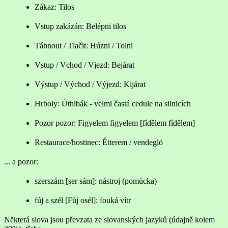
Zákaz: Tilos
Vstup zakázán: Belépni tilos
Táhnout / Tlačit: Húzni / Tolni
Vstup / Vchod / Vjezd: Bejárat
Výstup / Východ / Výjezd: Kijárat
Hrboly: Úthibák - velmi častá cedule na silnicích
Pozor pozor: Figyelem figyelem [fídělem fídělem]
Restaurace/hostinec: Étterem / vendeglö
... a pozor:
szerszám [ser sám]: nástroj (pomůcka)
fúj a szél [Fůj osél]: fouká vítr
Některá slova jsou převzata ze slovanských jazyků (údajně kolem