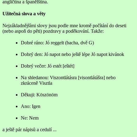
angličtina a španělština.
Užitečná slova a věty
Nejzákladnějšími slovy jsou podle mne kromě počítání do deseti
(nebo aspoň do pěti) pozdravy a poděkování. Takže:
Dobré ráno: Jó reggelt (bacha, dvě G)
Dobrý den: Jó napot nebo ještě lépe Jó napot kivánok
Dobrý večer: Jó estét [eštét]
Na shledanou: Viszontlátásra [visontlátášra] nebo
zkráceně Visztla
Děkuji: Köszönöm
Ano: Igen
Ne: Nem
a ještě pár nápisů a cedulí ...