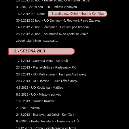
26.5.2012 20 hod. - Klášterec nad Orlicí (soukr.akce)
4.6.2012 22:29 hod. - UO - město v pohybu
16.6.2012 20:16 hod. -
Brandýs nad Orlicí - Hraní u Konťáku
30.6.2012 20 hod. - UO Domino - 4. Rocková Retro Zábava
14.7.2012 23 hod. - Žampach - Festival pod hradem
26.7.2012 20 hod. - soukromá akce Aneta se vdává
zbytek akcí nikdo nezapsal ...
11 - SEZÓNA 2013
17.1.2013 - Červená Voda - Ski areál
23.3.2013 - Praha-Měšice - Padesátiny PK
28.3.2013 - UO Malá scéna - Hraní pro Australany
20.4.2013 - UO Domino - 10 let Těžké doby
4.5.2013 - UO Kociánka - Majáles
8.6.2013 - UO - Město v pohybu
19.6.2013 - Hradec Králové
2.8.2013 - Vitana
24.8.2013 - Brandýs nad Orlicí - Konťák III
8.9.2013 - Praha Jazzdock - Narozeniny OŠ
19.12.2013 - Praha - klienti právnické firmy