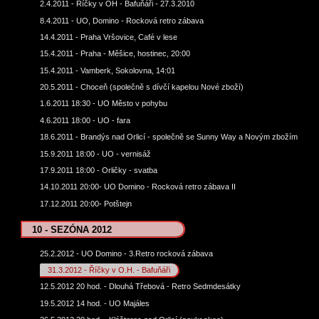
2.4.2011 - Říčky v OH - Bafuňáři - 27.3.2010
8.4.2011 - UO, Domino - Rocková retro zábava
14.4.2011 - Praha Vršovice, Café v lese
15.4.2011 - Praha - Měšice, hostinec, 20:00
15.4.2011 - Vamberk, Sokolovna, 14:01
20.5.2011 - Choceň (společně s dívčí kapelou Nové zboží)
1.6.2011 18:30 - UO Město v pohybu
4.6.2011 18:00 - UO - fara
18.6.2011 - Brandýs nad Orlicí - společně se Sunny Way a Novým zbožím
15.9.2011 18:00 - UO - vernisáž
17.9.2011 18:00 - Orličky - svatba
14.10.2011 20:00- UO Domino - Rocková retro zábava II
17.12.2011 20:00- Potštejn
10 - SEZÓNA 2012
25.2.2012 - UO Domino - 3.Retro rocková zábava
31.3.2012 - Říčky v O.H. - Bafuňáři
12.5.2012 20 hod. - Dlouhá Třebová - Retro Sedmdesátky
19.5.2012 14 hod. - UO Majáles