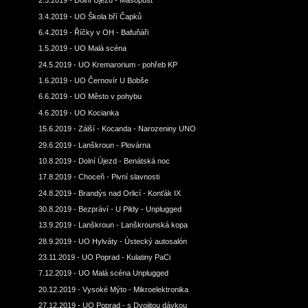
2.3.2019 - Dolní Újezd - Masopust
3.4.2019 - UO Škola bří Čapků
6.4.2019 - Říčky v OH - Bafuňáři
1.5.2019 - UO Malá scéna
24.5.2019 - UO Kremarorium - pohřeb KP
1.6.2019 - UO Černovír U Bobše
6.6.2019 - UO Město v pohybu
4.6.2019 - UO Kocianka
15.6.2019 - Zálší - Kocanda - Narozeniny UNO
29.6.2019 - Lanškroun - Plovárna
10.8.2019 - Dolní Újezd - Benátská noc
17.8.2019 - Choceň - Pivní slavnosti
24.8.2019 - Brandýs nad Orlicí - Konťák IX
30.8.2019 - Bezpráví - U Pildy - Unplugged
13.9.2019 - Lanškroun - Lanškrounská kopa
28.9.2019 - UO Hylváty - Ústecký autosalón
23.11.2019 - UO Poprad - Kulatiny PaCi
7.12.2019 - UO Malá scéna Unplugged
20.12.2019 - Vysoké Mýto - Mikroelektronika
27.12.2019 - UO Poprad - s Dvojitou dávkou