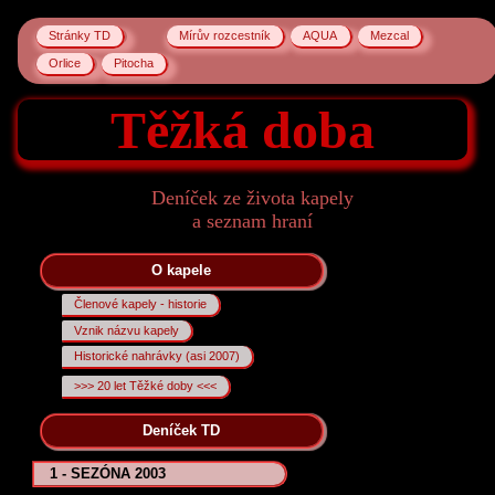
Stránky TD
Mírův rozcestník
AQUA
Mezcal
Orlice
Pitocha
Těžká doba
Deníček ze života kapely
a seznam hraní
O kapele
Členové kapely - historie
Vznik názvu kapely
Historické nahrávky (asi 2007)
>>> 20 let Těžké doby <<<
Deníček TD
1 - SEZÓNA 2003