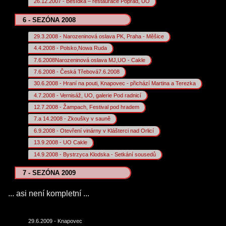
26.12.2007 - Besídka – restaurace Poprad, UO
6 - SEZÓNA 2008
29.3.2008 - Narozeninová oslava PK, Praha - Měšice
4.4.2008 - Polsko,Nowa Ruda
7.6.2008Narozeninová oslava MJ,UO - Cakle
7.6.2008 - Česká Třebová7.6.2008
30.6.2008 - Hraní na pouti, Knapovec - přichází Martina a Terezka
4.7.2008 - Vernisáž, UO, galerie Pod radnicí
12.7.2008 - Žampach, Festival pod hradem
7.a 14.2008 - Zkoušky v sauně
6.9.2008 - Otevření vinárny v Klášterci nad Orlicí
13.9.2008 - UO Cakle
14.9.2008 - Bystrzyca Klodska - Setkání sousedů
7 - SEZÓNA 2009
... asi není kompletní ...
29.6.2009 - Knapovec