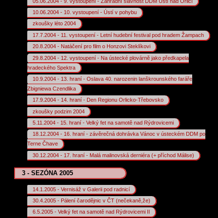
05.06.2004 - 9. vystoupení - Zahradní slavnost DDM Ústí nad Orlicí
10.06.2004 - 10. vystoupení - Ústí v pohybu
zkoušky léto 2004
17.7.2004 - 11. vystoupení - Letní hudební festival pod hradem Žampach
20.8.2004 - Natáčení pro film o Honzovi Steklíkovi
29.8.2004 - 12. vystoupení - Na ústecké plovárně jako předkapela
hradeckého Spektra
10.9.2004 - 13. hraní - Oslava 40. narozenin lanškrounského faráře
Zbigniewa Czendlika
17.9.2004 - 14. hraní - Den Regionu Orlicko-Třebovsko
zkoušky podzim 2004
5.11.2004 - 15. hraní - Velký fet na samotě nad Rýdrovicemi
18.12.2004 - 16. hraní - závěrečná dohrávka Vánoc v ústeckém DDM po
Terne Čhave
30.12.2004 - 17. hraní - Malá malinovská derniéra (+ příchod Málise)
3 - SEZÓNA 2005
14.1.2005 - Vernisáž v Galerii pod radnicí
30.4.2005 - Pálení čarodějnic v ČT (nečekaně,že)
6.5.2005 - Velký fet na samotě nad Rýdrovicemi II