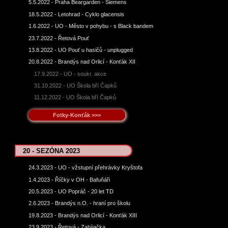
5.5.2022 - Praha Beargarden - Siemens
18.5.2022 - Letohrad - Cyklo glacensis
1.6.2022 - UO - Město v pohybu - s Black bandem
23.7.2022 - Řetová Pouť
13.8.2022 - UO Pouť u hasičů - unplugged
20.8.2022 - Brandýs nad Orlicí - Konťák XII
17.9.2022 - UO - soukr. akce
31.10.2022 - UO Škola bří Čapků
11.12.2022 - UO Škola bří Čapků
Fotky-Konťák >>>
20 - SEZÓNA 2023
24.3.2023 - UO - vžstupní přehrávky Kryštofa
1.4.2023 - Říčky v OH - Bafuňáři
20.5.2023 - UO Popráč - 20 let TD
2.6.2023 - Brandýs n.O. - hraní pro školu
19.8.2023 - Brandýs nad Orlicí - Konťák XIII
23.9.2023 - Řetová - Zabíjačka