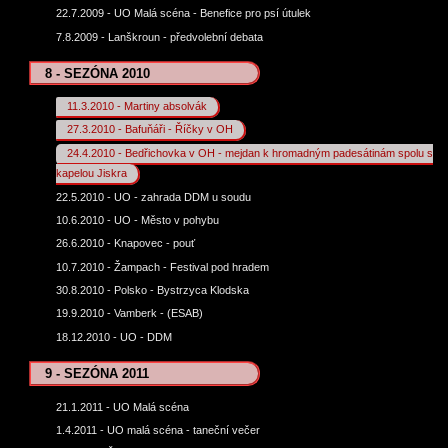
22.7.2009 - UO Malá scéna - Benefice pro psí útulek
7.8.2009 - Lanškroun - předvolební debata
8 - SEZÓNA 2010
11.3.2010 - Martiny absolvák
27.3.2010 - Bafuňáři - Říčky v OH
24.4.2010 - Bedřichovka v OH - mejdan k hromadným padesátinám spolu s
kapelou Jiskra
22.5.2010 - UO - zahrada DDM u soudu
10.6.2010 - UO - Město v pohybu
26.6.2010 - Knapovec - pouť
10.7.2010 - Žampach - Festival pod hradem
30.8.2010 - Polsko - Bystrzyca Klodska
19.9.2010 - Vamberk - (ESAB)
18.12.2010 - UO - DDM
9 - SEZÓNA 2011
21.1.2011 - UO Malá scéna
1.4.2011 - UO malá scéna - taneční večer