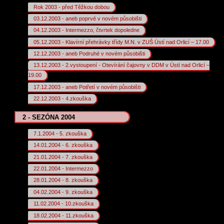
Rok 2003 - před Těžkou dobou
03.12.2003 - aneb poprvé v novém působišti
04.12.2003 - Intermezzo, čtvrtek dopoledne
05.12.2003 - Klavírní přehrávky třídy M.N. v ZUŠ Ústí nad Orlicí – 17.00
12.12.2003 - aneb Podruhé v novém působišti
13.12.2003 - 2.vystoupení - Otevírání čajovny v DDM v Ústí nad Orlicí –
19.00
17.12.2003 - aneb Potřetí v novém působišti
22.12.2003 - 4.zkouška
2 - SEZÓNA 2004
7.1.2004 - 5. zkouška
14.01.2004 - 6. zkouška
21.01.2004 - 7. zkouška
22.01.2004 - Intermezzo
28.01.2004 - 8. zkouška
04.02.2004 - 9. zkouška
11.02.2004 - 10.zkouška
18.02.2004 - 11.zkouška