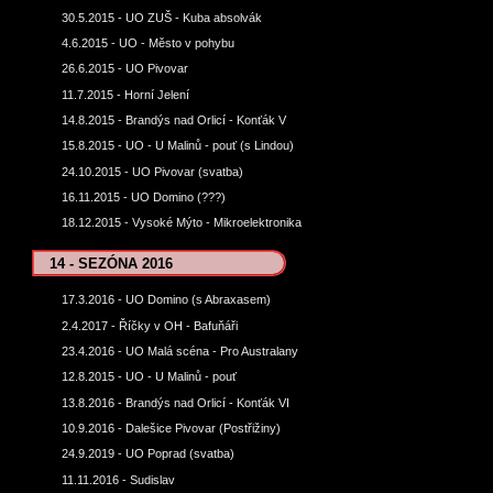
30.5.2015 - UO ZUŠ - Kuba absolvák
4.6.2015 - UO - Město v pohybu
26.6.2015 - UO Pivovar
11.7.2015 - Horní Jelení
14.8.2015 - Brandýs nad Orlicí - Konťák V
15.8.2015 - UO - U Malinů - pouť (s Lindou)
24.10.2015 - UO Pivovar (svatba)
16.11.2015 - UO Domino (???)
18.12.2015 - Vysoké Mýto - Mikroelektronika
14 - SEZÓNA 2016
17.3.2016 - UO Domino (s Abraxasem)
2.4.2017 - Říčky v OH - Bafuňáři
23.4.2016 - UO Malá scéna - Pro Australany
12.8.2015 - UO - U Malinů - pouť
13.8.2016 - Brandýs nad Orlicí - Konťák VI
10.9.2016 - Dalešice Pivovar (Postřižiny)
24.9.2019 - UO Poprad (svatba)
11.11.2016 - Sudislav