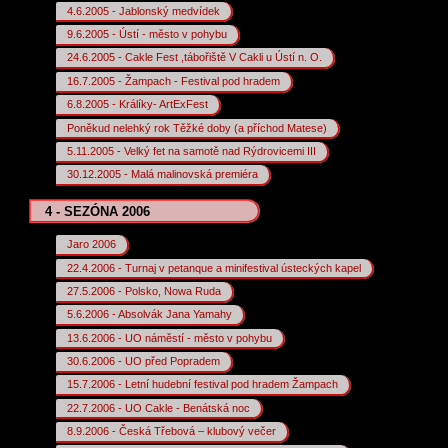
4.6.2005 - Jablonský medvídek
9.6.2005 - Ústí - město v pohybu
24.6.2005 - Cakle Fest ,tábořiště V Cakli u Ústí n. O.
16.7.2005 - Žampach - Festival pod hradem
6.8.2005 - Králíky- ArtExFest
Poněkud nelehký rok Těžké doby (a příchod Matese)
5.11.2005 - Velký fet na samotě nad Rýdrovicemi III
30.12.2005 - Malá malinovská premiéra
4 - SEZÓNA 2006
Jaro 2006
22.4.2006 - Turnaj v petanque a minifestival ústeckých kapel
27.5.2006 - Polsko, Nowa Ruda
5.6.2006 - Absolvák Jana Yamahy
13.6.2006 - UO náměstí - město v pohybu
30.6.2006 - UO před Popradem
15.7.2006 - Letní hudební festival pod hradem Žampach
22.7.2006 - UO Cakle - Benátská noc
8.9.2006 - Česká Třebová – klubový večer