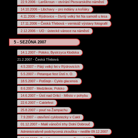
22.9.2006 - Lanškroun – otvírání Pivovarského náměstí
14.10.2006 – Libchavy – pro indiány a koňáky
4.11.2006 – Rýdrovice – čtvrtý velký fet Na samotě u lesa
17.11.2006 – Česká Třebová – vernisáž výstavy fotografií
2.12.2006 – UO - ústecké vánoce na náměstí
5 - SEZÓNA 2007
14.1.2007 - Polsko, Bystrzyca Klodska
21.2.2007 - Česká Třebová
4.5.2007 – Pátý velký fet v Rýdrovicích
5.5.2007 – Petanque fest Ústí n. O.
18.5.2007 – Potštejn - Cyklo glacensis
8.6.2007 - Medzilesie, Polsko
14.6.2007 – Ústí nad Orlicí - Město v pohybu
22.6.2007 – Caklefest
25.8.2007 – pouť na Žampachu
7.9.2007 – otevření cyklostezky v Cakli
01.12.2007 – Malé vánoční trhy Dolní Dobrouč
Administrativně podchycená zkouška – neděle 09.12.2007